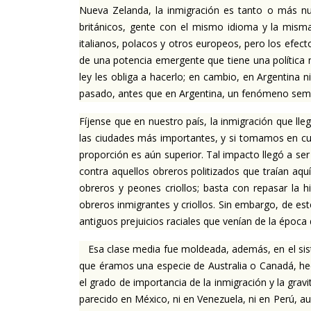
Nueva Zelanda, la inmigración es tanto o más nu
británicos, gente con el mismo idioma y la misma
italianos, polacos y otros europeos, pero los efect
de una potencia emergente que tiene una política n
ley les obliga a hacerlo; en cambio, en Argentina 
pasado, antes que en Argentina, un fenómeno semejant
Fíjense que en nuestro país, la inmigración que llega
las ciudades más importantes, y si tomamos en cue
proporción es aún superior. Tal impacto llegó a s
contra aquellos obreros politizados que traían aqu
obreros y peones criollos; basta con repasar la hi
obreros inmigrantes y criollos. Sin embargo, de es
antiguos prejuicios raciales que venían de la época 
Esa clase media fue moldeada, además, en el siste
que éramos una especie de Australia o Canadá, he
el grado de importancia de la inmigración y la gra
parecido en México, ni en Venezuela, ni en Perú, a