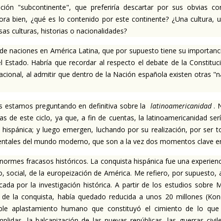
nación "subcontinente", que preferiría descartar por sus obvias c
ora bien, ¿qué es lo contenido por este continente?
¿Una cultura, u
as culturas, historias o nacionalidades?
e naciones en América Latina, que por supuesto tiene su importancia 
el Estado.
Habría que recordar al respecto el debate de la Constituci
nacional, al admitir que dentro de la Nación española existen otras "
s estamos preguntando en definitiva sobre la
latinoamericanidad
.
N
s de este ciclo, ya que, a fin de cuentas, la latinoamericanidad se
 hispánica;
y luego emergen, luchando por su realización, por ser to
tales del mundo moderno, que son a la vez dos momentos clave en 
es fracasos históricos. La conquista hispánica fue una experienc
, social, de la europeización de América. Me refiero, por supuesto, 
 por la investigación histórica. A partir de los estudios sobre M
s de la conquista, había quedado reducida a unos 20 millones (Kone
rible aplastamiento humano que constituyó el cimiento de lo que
plidas, la balcanización de las nuevas repúblicas, las guerras civil