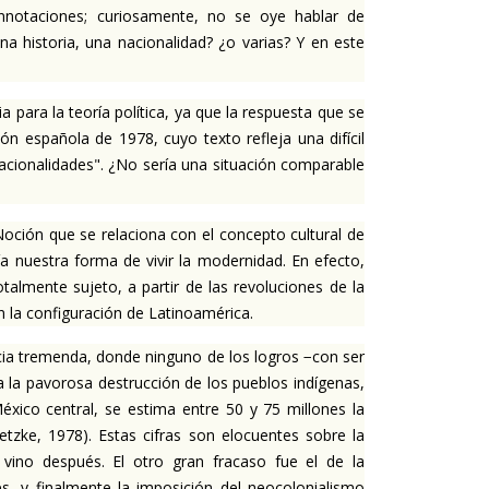
onnotaciones;
curiosamente, no se oye hablar de
na historia, una nacionalidad?
¿o varias?
Y en este
para la teoría política, ya que la respuesta que se
ón española de 1978, cuyo texto refleja una difícil
nacionalidades".
¿No sería una situación comparable
oción que se relaciona con el concepto cultural de
ría nuestra forma de vivir la modernidad.
En efecto,
talmente sujeto, a partir de las revoluciones de la
la configuración de Latinoamérica.
ia tremenda, donde ninguno de los logros −con ser
a la pavorosa destrucción de los pueblos indígenas,
éxico central, se estima entre 50 y 75 millones la
tzke, 1978). Estas cifras son elocuentes sobre la
 vino después. El otro gran fracaso fue el de la
es, y finalmente la imposición del neocolonialismo