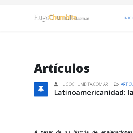
INIC
Artículos
HUGOCHUMBITA.COM.AR
ARTÍC
Latinoamericanidad: la
A pesar de su historia de enajenacione