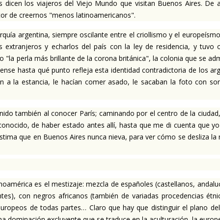
dicen los viajeros del Viejo Mundo que visitan Buenos Aires. De a
tor de creernos "menos latinoamericanos".
quía argentina, siempre oscilante entre el criollismo y el europeís
 extranjeros y echarlos del país con la ley de residencia, y tuvo ot
la perla más brillante de la corona británica", la colonia que se ad
jense hasta qué punto refleja esta identidad contradictoria de los a
n a la estancia, le hacían comer asado, le sacaban la foto con s
do también al conocer París; caminando por el centro de la ciudad, e
 conocido, de haber estado antes allí, hasta que me di cuenta que yo
Lástima que en Buenos Aires nunca nieva, para ver cómo se desliza la
oamérica es el mestizaje: mezcla de españoles (castellanos, andaluce
ntes), con negros africanos (también de variadas procedencias étnic
europeos de todas partes… Claro que hay que distinguir el plano del m
na dominación excluyente que se traduce en la aculturación, la europ