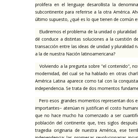
prolifera en el lenguaje desarollista la denomi
subcontinente para referirse a la otra América.
Ah
último supuesto, ¿qué es lo que tienen de común es
Eludiremos el problema de la unidad o pluralidad d
dé conduce a distintas soluciones a la cuestión d
transacción entre las ideas de unidad y pluralidad 
a la de nuestra Nación latinoamericana?
Volviendo a la pregunta sobre "el contenido", no
modernidad, del cual se ha hablado en otras charla
América Latina aparece como tal con la conquista
independencia.
Se trata de dos momentos fundamen
Pero esos grandes momentos representan dos enorm
importantes− atenúan ni justifican el costo humano
que no hace mucho ha comenzado a ser cuantificada
población del continente que, tres siglos despué
tragedia originaria de nuestra América, ese ter
independencia: las promesas revolucionarias incum