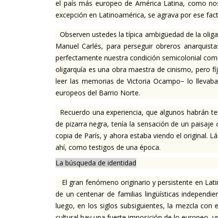
el país más europeo de América Latina, como nos 
excepción en Latinoamérica, se agrava por ese fac
Observen ustedes la típica ambigüedad de la oligar
Manuel Carlés, para perseguir obreros anarquistas
perfectamente nuestra condición semicolonial como "
oligarquía es una obra maestra de cinismo, pero fí
leer las memorias de Victoria Ocampo− lo llevaba
europeos del Barrio Norte.
Recuerdo una experiencia, que algunos habrán teni
de pizarra negra, tenía la sensación de un paisaje
copia de París, y ahora estaba viendo el original. 
ahí, como testigos de una época.
La búsqueda de identidad
El gran fenómeno originario y persistente en Latin
de un centenar de familias lingüísticas independie
luego, en los siglos subsiguientes, la mezcla con 
cultural hay una fuerte imposición de lo europeo, u