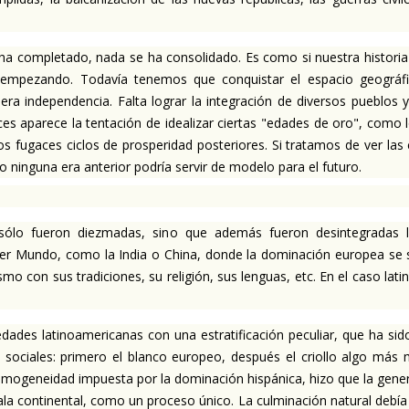
 completado, nada se ha consolidado. Es como si nuestra historia
empezando. Todavía tenemos que conquistar el espacio geográf
 independencia. Falta lograr la integración de diversos pueblos y 
s aparece la tentación de idealizar ciertas "edades de oro", como lo
los fugaces ciclos de prosperidad posteriores. Si tratamos de ver 
ero ninguna era anterior podría servir de modelo para el futuro.
lo fueron diezmadas, sino que además fueron desintegradas las
Tercer Mundo, como la India o China, donde la dominación europea s
smo con sus tradiciones, su religión, sus lenguas, etc. En el caso la
dades latinoamericanas con una estratificación peculiar, que ha sido
s sociales: primero el blanco europeo, después el criollo algo más 
homogeneidad impuesta por la dominación hispánica, hizo que la gener
ala continental, como un proceso único. La culminación natural debía 