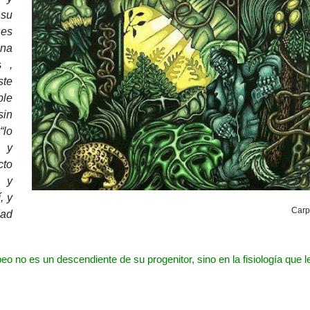
 su
es
una
os
,
ste
ble
sin
lo
, y
to
 y
, y
Carp
dad
peo no es un descendiente de su progenitor, sino en la fisiología que