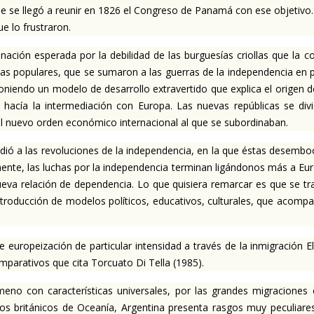
se llegó a reunir en 1826 el Congreso de Panamá con ese objetivo.
ue lo frustraron.
nación esperada por la debilidad de las burguesías criollas que la 
as populares, que se sumaron a las guerras de la independencia en p
niendo un modelo de desarrollo extravertido que explica el origen d
 hacía la intermediación con Europa. Las nuevas repúblicas se divi
el nuevo orden económico internacional al que se subordinaban.
ó a las revoluciones de la independencia, en la que éstas desemboc
ente, las luchas por la independencia terminan ligándonos más a Eur
ueva relación de dependencia. Lo que quisiera remarcar es que se 
troducción de modelos políticos, educativos, culturales, que acom
uropeización de particular intensidad a través de la inmigración El
parativos que cita Torcuato Di Tella (1985).
meno con características universales, por las grandes migraciones
s británicos de Oceanía, Argentina presenta rasgos muy peculiare