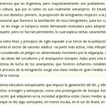
merosa que en Argentina, pero mayoritariamente son pobladores d
 cultura, que por lo tanto no son realmente extranjeros. En Esta
os son distintos: primero, la proporción de inmigrantes respecto a l
acional que favorece la asimilación de esos inmigrantes, para los cu
ni se les exige, ni tampoco están demasiado motivados para adoptar l
e, pero no fue tan persistente, lo cual explica ciertas característic
 entre fines y principios de siglo equivale a un tercio de la población
nta el sector de varones adultos −la parte más activa, más influyen
er considerado un peligro en determinado momento por la oligarquía, 
í las ideas del socialismo y el anarquismo europeo. Hubo pues una i
storia de lucha de los anarquistas, que hicieron esfuerzos notables
te proceso de la inmigración surge una clase media en gran medida inf
de la colonia.
ma educativo europeizante que impuso la generación del 80, y ello vi
chos a imagen y semejanza, como una prolongación de Europa. Esta 
vitación que adquieren en la sociedad argentina estas clases medias q
unque se dio algo semejante, en menor escala, en el sur de Brasil, en