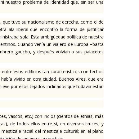
hí nuestro problema de identidad que, sin ser una
mo, que tuvo su nacionalismo de derecha, como el de
ra ala liberal que encontró la forma de justificar
ministraba sola. Esta ambigüedad política de nuestra
rgentinos. Cuando venía un viajero de Europa −basta
ombrero gaucho, y después volvían a sus palacetes
ntre esos edificios tan característicos con techos
 había vivido en otra ciudad, Buenos Aires, que era
 nieve por esos tejados inclinados que todavía están
s, vascos, etc.) con indios (cientos de etnias, más
as), de todos ellos entre sí, en diversos cruces, y
estizaje racial del mestizaje cultural; en el plano
eización de indígenas y mestizos.