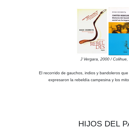
J Vergara,
2000 /
Colihue,
El recorrido de gauchos, indios y ban­dole­ros qu
expresaron la rebeldía campesina y los mitos
HIJOS DEL P