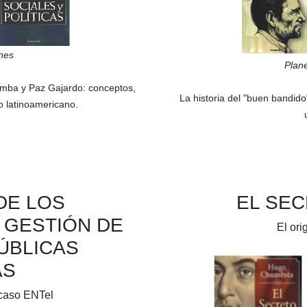
nes
Plan
amba
y
Paz Gajardo:
conceptos,
La historia del "buen bandido"
to latinoamericano.
DE LOS
EL SEC
 GESTIÓN DE
El ori
ÚBLICAS
AS
 caso ENTel