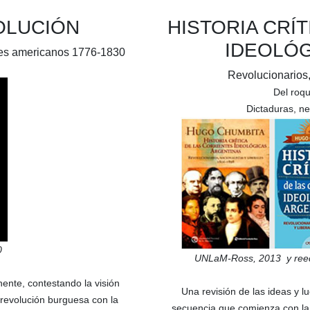
OLUCIÓN
HISTORIA CRÍ
IDEOLÓG
íses americanos 1776-1830
Revolucionarios,
Del roq
Dictaduras, n
0
UNLaM-Ross,
2013
y reed
nente, contestando la visión
Una revisión de las ideas y l
 revolución burguesa con la
secuencia que comienza con la 