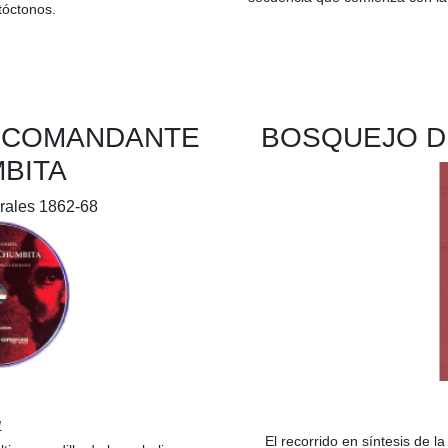
tóctonos.
L COMANDANTE
BOSQUEJO D
BITA
rales 1862-68
1
El recorrido en síntesis de l