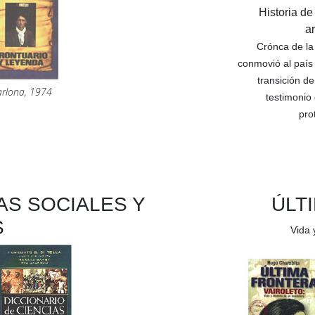
Historia d
a
Crónca de la 
conmovió al país
transición de
rlona, 1974
testimonio 
pro
AS SOCIALES Y
ÚLT
S
Vida 