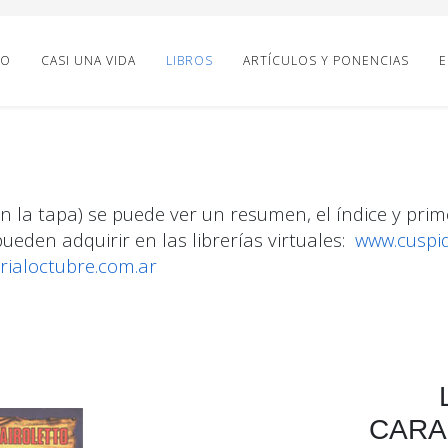
IO
CASI UNA VIDA
LIBROS
ARTÍCULOS Y PONENCIAS
E
n la tapa) se puede ver un resumen, el índice y prim
pueden adquirir en las librerías virtuales:
www.cuspi
orialoctubre.com.ar
CARA