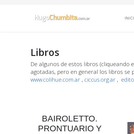
INIC
Libros
De algunos de estos libros (cliqueando e
agotadas, pero en general los libros se 
www.colihue.com.ar
,
ciccus.org.ar
,
edit
BAIROLETTO.
PRONTUARIO Y