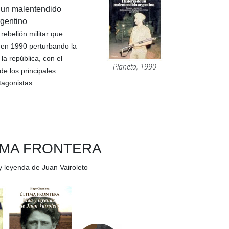
e un malentendido
rgentino
rebelión militar que
 en 1990
perturbando la
 la república, con el
Planeta, 1990
de los principales
tagonistas
IMA FRONTERA
y leyenda de Juan Vairoleto