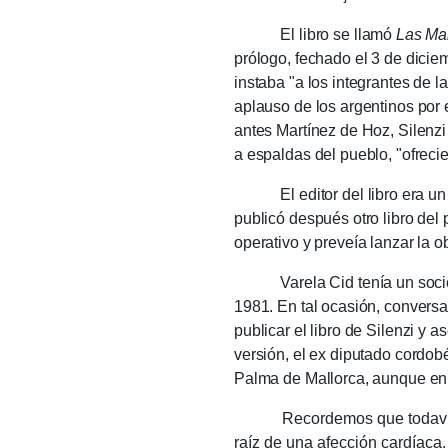
El libro se llamó
Las Mal
prólogo, fechado el 3 de dicie
instaba "a los integrantes de l
aplauso de los argentinos por 
antes Martínez de Hoz, Silenz
a espaldas del pueblo, "ofreci
El editor del libro era un 
publicó después otro libro del
operativo y preveía lanzar la o
Varela Cid tenía un socio espa
1981. En tal ocasión, conversan
publicar el libro de Silenzi y 
versión, el ex diputado cordo
Palma de Mallorca, aunque en 
Recordemos que todavía dese
raíz de una afección cardíaca,