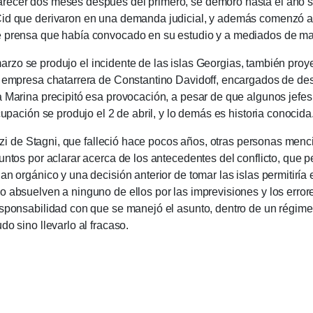
recer dos meses después del primero, se demoró hasta el año si
Cid que derivaron en una demanda judicial, y además comenzó a 
e prensa que había convocado en su estudio y a mediados de marz
 se produjo el incidente de las islas Georgias, también pro
a empresa chatarrera de Constantino Davidoff, encargados de des
 Marina precipitó esa provocación, a pesar de que algunos jefes
upación se produjo el 2 de abril, y lo demás es historia conocida
 Stagni, que falleció hace pocos años, otras personas menci
untos por aclarar acerca de los antecedentes del conflicto, que p
an orgánico y una decisión anterior de tomar las islas permitiría 
o absuelven a ninguno de ellos por las imprevisiones y los erro
esponsabilidad con que se manejó el asunto, dentro de un régimen
do sino llevarlo al fracaso.
a lo imaginario