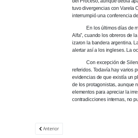
del Proceso, aunque debía apa
tuvo divergencias con Varela 
interrumpió una conferencia d
En los últimos días de marzo
Alfa”, cuando los obreros de l
izaron la bandera argentina.
La
alertar así a los ingleses.
La oc
Con excepción de Silenzi de
referidos.
Todavía hay varios p
evidencias de que existía un pl
de los protagonistas, aunque n
elementos para apreciar la irr
contradicciones internas, no pu
Artículo anterior: Latinoamericanidad: la apertura 
Anterior