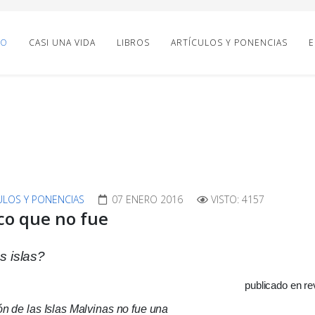
IO
CASI UNA VIDA
LIBROS
ARTÍCULOS Y PONENCIAS
E
ULOS Y PONENCIAS
07 ENERO 2016
VISTO: 4157
co que no fue
s islas?
publicado en re
n de las Islas Malvinas no fue una