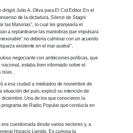
dirigió Julio A. Oliva para El Cid Editor.
En el
onsenso de la dictadura, Silenzi de Stagni
r las Malvinas", lo cual les granjearía el
an a replantearse las maniobras que impulsara
inexorable" no debería culminar con un acuerdo
riqueza existente en el mar austral".
uloso negociante con ambiciones políticas, que
o nacional, estaba bien informado sobre el
islas .
iajó a esa ciudad a mediados de noviembre de
 situación del país, explicó su intención de
de diciembre.
Uno de los que conocieron la
 programa de Radio Popular que conducía en
a cuestionada desde varios sectores y, a
 general Horacio Liendo.
Es curiosa la