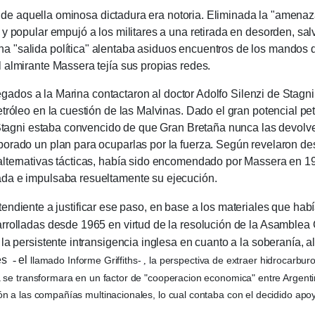
aquella ominosa dictadura era notoria.
Eliminada la "amenaza
 y popular empujó a los militares a una retirada en desorden, s
"salida política" alentaba asiduos encuentros de los mandos del 
 almirante Massera tejía sus propias redes.
 a la Marina contactaron al doctor Adolfo Silenzi de Stagni, 
etróleo en la cuestión de las Malvinas.
Dado el gran potencial pet
e Stagni estaba convencido de que Gran Bretaña nunca las devolve
borado un plan para ocuparlas por la fuerza.
Según revelaron des
alternativas tácticas, había sido encomendado por Massera en 1
da e impulsaba resueltamente su ejecución.
iente a justificar ese paso, en base a los materiales que había
arrolladas desde 1965 en virtud de la resolución de la Asamble
la persistente intransigencia inglesa en cuanto a la soberanía, 
res
-
el
llamado Informe Griffiths-
la perspectiva de extraer hidrocarburo
,
 se transformara en un factor de "cooperacion economica" entre Argenti
n a las compañías multinacionales, lo cual contaba con el decidido apoy