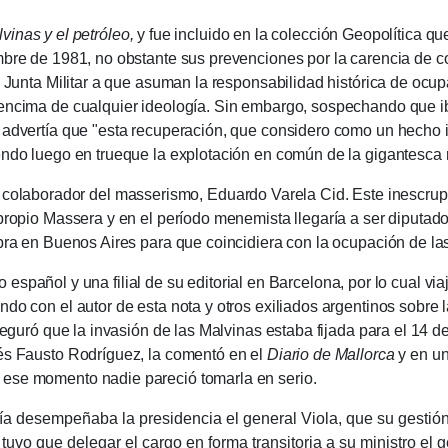
vinas y el petróleo,
y fue incluido en la colección Geopolítica que 
mbre de 1981, no obstante sus prevenciones por la carencia de c
a Junta Militar a que asuman la responsabilidad histórica de ocupa
encima de cualquier ideología.
Sin embargo, sospechando que ib
i advertía que "esta recuperación, que considero como un hecho 
endo luego en trueque la explotación en común de la gigantesca 
colaborador del masserismo, Eduardo Varela Cid.
Este inescrup
 propio Massera y en el período menemista llegaría a ser diputad
bra en Buenos Aires para que coincidiera con la ocupación de las 
ñol y una filial de su editorial en Barcelona, ​​​​por lo cual v
do con el autor de esta nota y otros exiliados argentinos sobre la
aseguró que la invasión de las Malvinas estaba fijada para el 14 
bés Fausto Rodríguez, la comentó en el
Diario de Mallorca
y en un
ese momento nadie pareció tomarla en serio.
mpeñaba la presidencia el general Viola, que su gestión er
 tuvo que delegar el cargo en forma transitoria a su ministro el