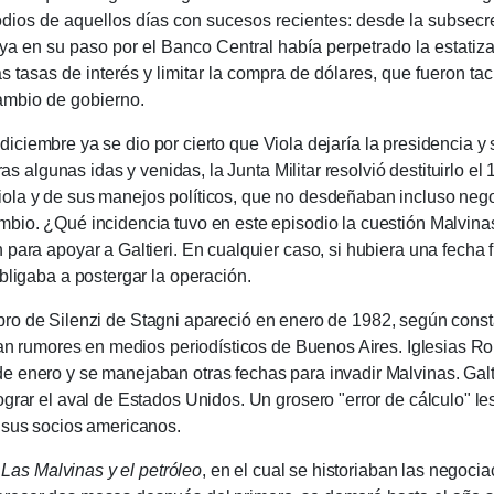
ios de aquellos días con sucesos recientes: desde la subsecretar
a en su paso por el Banco Central había perpetrado la estatiz
 tasas de interés y limitar la compra de dólares, que fueron tac
ambio de gobierno.
mbre ya se dio por cierto que Viola dejaría la presidencia y s
ras algunas idas y venidas, la Junta Militar resolvió destituirlo el
ola y de sus manejos políticos, que no desdeñaban incluso negoc
ambio.
¿Qué incidencia tuvo en este episodio la cuestión Malvin
 para apoyar a Galtieri.
En cualquier caso, si hubiera una fecha f
bligaba a postergar la operación.
e Silenzi de Stagni apareció en enero de 1982, según consta e
ban rumores en medios periodísticos de Buenos Aires.
Iglesias R
de enero y se manejaban otras fechas para invadir Malvinas.
Gal
ograr el aval de Estados Unidos.
Un grosero "error de cálculo" le
 sus socios americanos.
e
Las Malvinas y el petróleo
, en el cual se historiaban las negoci