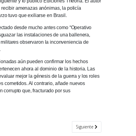
guiente y lo publicó Ediciones Theoría.
El autor
recibir amenazas anónimas, la policía
o tuvo que exiliarse en Brasil.
yectado desde mucho antes como “Operativo
guazar las instalaciones de una ballenera,
 militares observaron la inconveniencia de
.
onadas aún pueden confirmar los hechos
ertenecen ahora al dominio de la historia.
Las
evaluar mejor la génesis de la guerra y los roles
res cometidos.
Al contrario, añade nuevos
 corrupto que, fracturado por sus
Artículo siguiente: Contra la hi
Siguiente