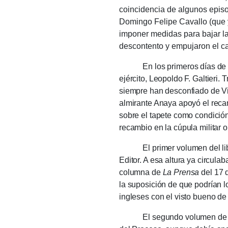
coincidencia de algunos episod
Domingo Felipe Cavallo (que y
imponer medidas para bajar las
descontento y empujaron el c
En los primeros días de dicie
ejército, Leopoldo F. Galtieri.
T
siempre han desconfiado de Vi
almirante Anaya apoyó el rec
sobre el tapete como condición
recambio en la cúpula militar o
El primer volumen del libro d
Editor.
A esa altura ya circula
columna de
La Prensa
del 17 
la suposición de que podrían l
ingleses con el visto bueno de
El segundo volumen d