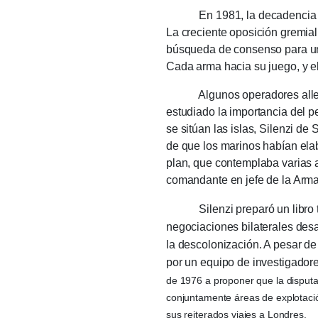
En 1981, la decadencia de 
La creciente oposición gremial
búsqueda de consenso para una 
Cada arma hacia su juego, y el
Algunos operadores allegados
estudiado la importancia del p
se sitúan las islas, Silenzi d
de que los marinos habían ela
plan, que contemplaba varias 
comandante en jefe de la Arma
Silenzi preparó un libro tend
negociaciones bilaterales des
la descolonización.
A pesar de 
por un equipo de investigado
de 1976 a proponer que la disputa
conjuntamente áreas de explotació
sus reiterados viajes a Londres.