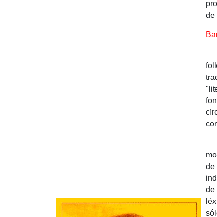
pro
de 
Ban
Ha
fol
tra
"li
fon
cír
com
Gar
mor
de 
ind
de 
léx
sól