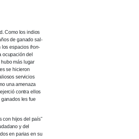
. Como los indios
a­ños de ganado sal­
n los espa­cios
fron­
la ocupación del
no hubo más lugar
les se hicieron
io­sos servi­cios
como una amenaza
ejerció contra ellos
 y ganados les fue
 con hijos del país"
iudadano y del
idos en parias en su