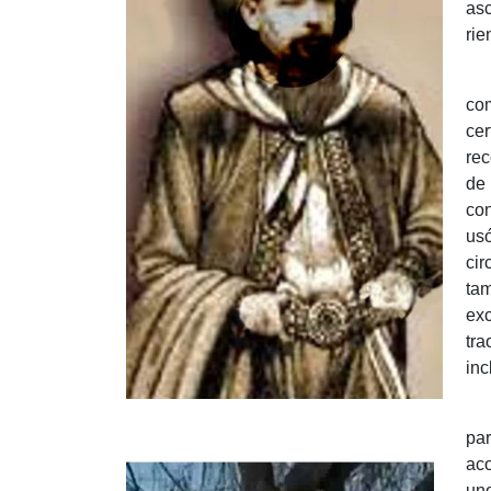
asc
rie
Se
com
cer
rec
de 
con
usó
cir
tam
exc
tra
inc
Cu
par
aco
uno