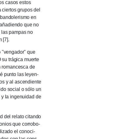
os casos estos
 a ciertos grupos del
l bandole­rismo en
, añadiendo que no
e las pampas no
 [7].
 "vengador" que
 su trágica muerte
ción romancesca de
ué punto las leyen­
os y al ascen­diente
ido social o sólo un
 y la ingenui­dad de
 del relato citando
monios que corro­bo­
ndizado el conoci­
ados con las cons­