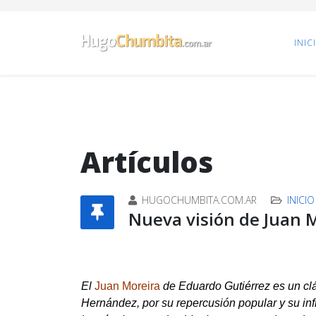
INIC
Artículos
HUGOCHUMBITA.COM.AR
INICIO
Nueva visión de Juan 
El
Juan Moreira
de Eduardo Gutiérrez es un clá
Hernández, por su reper­cu­sión popular y su in­f