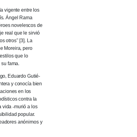
 vigente entre los
país. Ángel Rama
héroes novelescos de
je real que le sirvió
s otros" [3]. La
 de Moreira, pero
sti­los que lo
 su fama.
o, Eduardo Gutié­
n­tera y conocía bien
laciones en los
dísticos contra la
ta vida
-
murió a los
i­bilidad popular.
­sea­do­res anónimos y