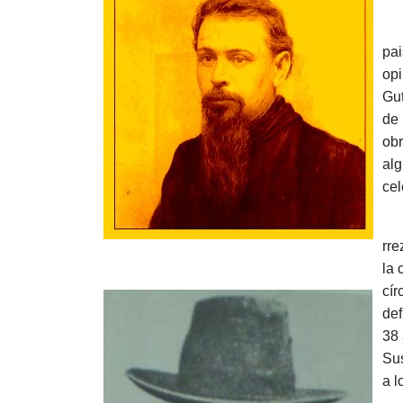
Sin
pai
opi
Gut
de 
obr
alg
cel
So
rre
la 
cír
def
38
Sus
a l