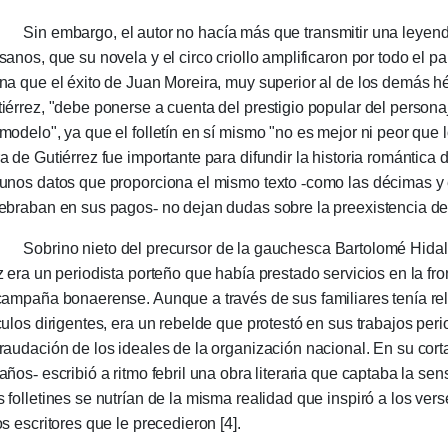
 embargo, el autor no hacía más que transmitir una le­yenda
sanos, que su novela y el circo crio­llo amplifi­caron por todo el 
na que el éxito de Juan Morei­ra, muy supe­rior al de los demás 
iérrez, "debe po­nerse a cue­nta del pres­ti­gio popu­lar del per­so­na
modelo", ya que el folle­tín en sí mismo "no es mejor ni peor que lo
a de Gutiérrez fue im­por­tan­te para difun­dir la historia romántica
unos datos que propor­ciona el mismo texto
-
como las déci­mas y e
ebraban en sus pagos
-
no dejan du­das sobre la preexistencia de
brino nieto del precursor de la gauchesca Bartolomé Hidalg
z era un periodis­ta porteño que había prestado servi­cios en la fro
campaña bonaerense. Aunque a través de sus familiares tenía re
culos dirigentes, era un rebelde que protestó en sus trabajos perio
rauda­ción de los ideales de la organi­zación na­cional. En su cor
 años
-
escri­bió a ritmo febril una obra literaria que capta­ba la sens
 folle­ti­nes se nu­trían de la misma reali­dad que inspi­ró a los ver
os es­cri­tores que le prece­die­ron [4].