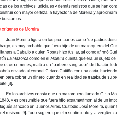
­cias de los archi­vos judi­ciales y demás registros que se han con
ons­truir con mayor certeza la trayec­to­ria de Moreira y aproximar
e buscamos.
 orígenes de Moreira
n Moreira figura en los prontua­rios como "de padres descon
argo, es muy probable que fuera hijo de un mazor­quero del Cu
ilantes a Caballo a quien Rosas hizo fusi­lar, tal como afirmó Guti
letín
La Mazorca
como en el
Moreira
cuenta que era un sujeto de 
re otros crímenes, mató a un "bar­bero san­gra­dor" de filia­ción fe
habría enviado al coro­nel Ciria­co Cuiti­ño con una carta, ha­cién­d
en para cobrar un dine­ro, cuando en reali­dad se trata­ba de su pr
rte [8].
los archivos consta que un mazor­quero llamado Cirilo Morei
1843, y es presumi­ble que fuera hijo extra­matri­mo­nial de un imp
tu­gués afin­cado en Buenos Aires, Custodio José Moreira, quien tu
 el rosismo [9]. Todo sugiere que el resentimiento y la ver­güenz