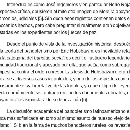
ele­ctuales como José Ingenie­ros y en particular Nerio Roj
spec­tiva crítica, opusieron al mito otra imagen de Moreira apoya
timonios judi­cia­les [5]. Sin duda esos regis­tros contie­nen datos 
o­cer los hechos, pero cabe preguntar si real­mente eran obje­tiva
stadas en los expe­dien­tes por los jueces de paz.
de el punto de vista de la investigación histórica, después
la teoría del bandolerismo por Eric Hobs­bawm, es inevita­ble rel
 la cate­goría del
bandido social
; es decir, el justicie­ro legenda­ri
unidad tradicional y apoyado por ella, que actúa como subrogant
pesi­na contra el orden opresor. Las tesis de Hobsbawm dieron l
icarse a diversos casos y contextos, y uno de los aspec­tos contro
cisamente el valor relativo de las fuen­tes, ya que el tipo de ley
nta común­mente se contradicen con los documentos oficia­les, e
yan los "revisionistas" de su teorización [6].
discusión académica del bandolerismo latinoa­meri­ca­no es 
rca más sofisticada en torno al mismo asunto de nuestro viejo de
rismo". Si bien la fama de muchos bando­le­ros rurales los revestía 