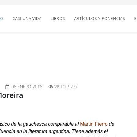
IO
CASI UNA VIDA
LIBROS
ARTÍCULOS Y PONENCIAS
E
06 ENERO 2016
VISTO: 9277
Moreira
si­co de la gauchesca compara­ble al
Martín Fierro
de
luencia en la literatu­ra argentina. Tiene además el