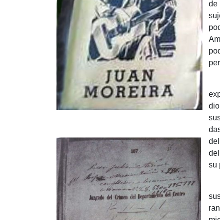
de 
suj
pod
Amé
pod
per
¿P
exp
dio
sus
das
del
del
su 
En 
sus
ran
mie