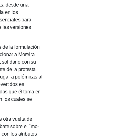
as, desde una
da en los
esencia­les para
s las versiones
 de la formulación
acionar a Moreira
o, solidario con su
e de la pro­testa
ugar a polémi­cas al
­vertidos es
endas que él toma en
n los cuales se
otra vuelta de
bate sobre el "mo­
con los atribu­tos