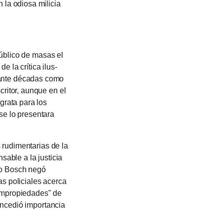
 la odiosa milicia
blico de masas el
de la críti­ca ilus­
an­te décadas como
cri­tor, aunque en el
 grata para los
e lo pre­sentara
udi­menta­rias de la
nsa­ble a la justicia
no Bos­ch negó
as poli­cia­les acerca
"impropieda­des" de
 concedió importancia