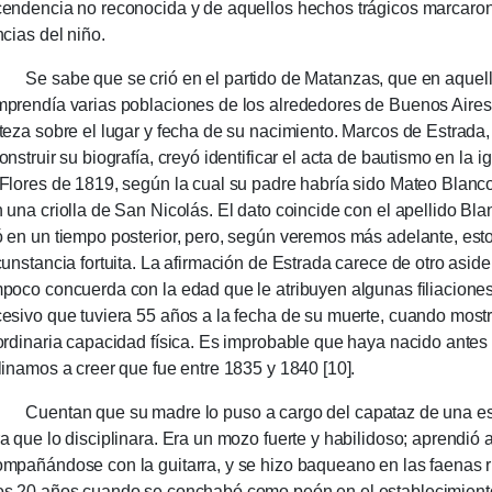
endencia no reconoci­da y de aquellos hechos trági­cos marca­ron
n­cias del niño.
 sabe que se crió en el partido de Matanzas, que en aque­l
prendía varias poblaciones de los alrededores de Buenos Aire
teza sobre el lugar y fecha de su nacimiento. Marcos de Estrad
ons­truir su biogra­fía, creyó identificar el acta de bautis­mo en la
Flores de 1819, según la cual su padre habría sido Mateo Blanco
 una crio­lla de San Nico­lás. El dato coincide con el apellido B
 en un tiempo poste­rior, pero, según veremos más adelante, est
cuns­tancia fortuita. La afirmación de Estrada carece de otro aside­
poco con­cuer­da con la edad que le atribuyen algunas filia­cio­nes
esivo que tuviera 55 años a la fecha de su muerte, cuando mos­t
or­dina­ria capaci­dad física. Es impro­bable que haya nacido ante
li­namos a creer que fue entre 1835 y 1840 [10].
en­tan que su madre lo puso a cargo del capa­taz de una est
a que lo disciplinara. Era un mozo fuerte y habili­doso; aprendió 
mpañándose con la guita­rra, y se hizo baqueano en las faenas r
s 20 años cuando se con­chabó como peón en el estable­cimien­t