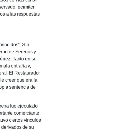
servado, permi­ten
nos a las respuestas
oci­dos". Sin
erpo de Serenos y
é­rrez. Tanto en su
mala entraña y,
deral. El Restaurador
ole creer que era la
opia sen­tencia de
­ra fue ejecutado
or­tante comerciante
vo cier­tos víncu­los
a derivados de su