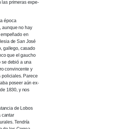
 las prime­ras expe­
la época
s, aunque no hay
a, empeñado en
 iglesia de San José
, gallego, casa­do
lanco que el gaucho
o se debió a una
ro convin­cente y
 po­liciales. Parece
raba poseer aún ex­
s de 1830, y nos
an­cia de Lobos
a cantar
urales. Tendría
o de los Correa