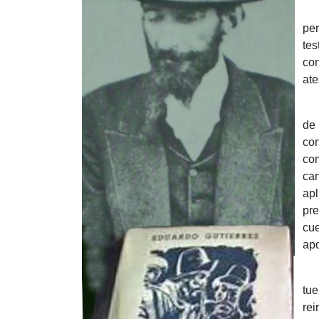
Int
per
tes
con
ate
Des
de 
con
com
cam
apl
pre
cue
apo
La 
tue
rei