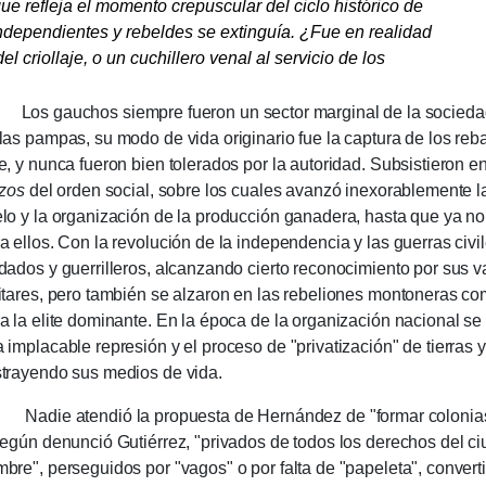
ue refle­ja el momento crepuscu­lar del ciclo históri­co de
depen­dien­tes y rebeldes se extin­guía. ¿Fue en rea­lidad
l crio­llaje, o un cuchillero venal al servicio de los
s gauchos siempre fueron un sector margi­nal de la sociedad
las pampas, su modo de vida origi­nario fue la captura de los reb
je, y nunca fueron bien tole­rados por la auto­rida­d. Subsistieron e
izos
del orden so­cial, sobre los cuales avanzó inexora­ble­mente 
lo y la organiza­ción de la pro­duc­ción ganade­ra, hasta que ya 
a ellos. Con la revolu­ción de la independen­cia y las gue­rras civi
dados y guerrilleros, alcanzando cierto recono­cimiento por sus val
itares, pero también se alzaron en las rebeliones montone­ras 
a la elite dominante. En la época de la organiza­ción nacio­nal se 
 implaca­ble repre­sión y el proceso de "priva­tización" de tierras
trayendo sus medios de vida.
Nadie atendió la propuesta de Hernández de "formar colo­nias
según denunció Gutiérrez, "priva­dos de todos los derechos del c
bre", perse­gui­dos por "vagos" o por falta de "papeleta", convert