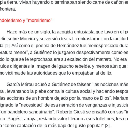
pia tierra, vivían huyendo o terminaban siendo carne de cañón en
fron­tera.
dolerismo y "moreirismo"
ce más de un siglo, la acogida entusiasta que tuvo en el pú
le­tín sobre Moreira y su versión tea­tral, con­trastaron con la acti­tud 
da [1]. Así como el poema de Hernán­dez fue menos­preciado dur
tera­tura menor", a Gu­tié­rrez lo juzga­ron despectiva­men­te como es
do lo que se le re­pro­cha­ba era su exaltación del ma­tre­ro. No era
culos dirigentes la imagen del gaucho rebelde, y menos aún que s
o víctima de las auto­ridades que lo empu­ja­ban al delito.
­cía Mérou acusó a Gutiérrez de fal­sear "las nocio­nes más r
al, levan­tan­do la ple­be con­tra la cultu­ra social y ha­ciendo res­po
las accio­nes de un hombre dejado por la mano de Dios". Ma­ria
ignado la "nece­sidad" de esa narra­ción de ven­gan­zas e in­jus­ti­ci
"un bandole­ro san­gui­na­rio". Roberto Giusti se ensañó con sus 
ico. Pagés La­rraya, restando valor lite­rario a sus folleti­nes, les
o "como captación de lo más bajo del gusto popular" [2].