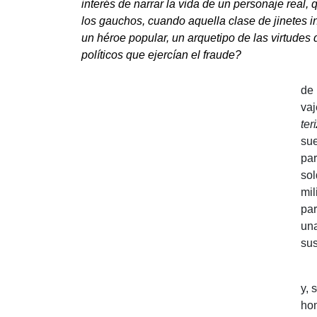
interés de narrar la vida de un personaje real, q
los gauchos, cuando aquella clase de jine­tes in
un héroe popular, un arquetipo de las virtudes de
políticos que ejercían el fraude?
Lo
de 
va­
ter
sue
par
sol
mil
par
una
sus
y, 
hom