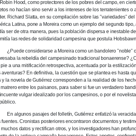
Robin Hood, como pro­tectores de los pobres del campo, en ciert
etos no hacían sino servir a los inte­re­ses de los terrate­nientes o
er. Richard Slatta, en su compi­lación sobre las "varieda­des" de
rica Latina, pone a Morei­ra como un ejemplo del segundo tipo
ía ser de otra manera, pues la población dispersa e inestable d
mi­tía las redes de solida­ridad campesina que postula Hobsbawm
uede considerarse a Moreira como un bandolero "noble" o
resaba la rebeldía del campesinado tradicio­nal bonae­ren­se? ¿O
 pie a una mitifica­ción retrospectiva, acen­tua­da por la estili­za
 aventu­ras? En defini­ti­va, la cuestión que se plantea es hasta q
 y la novela de Gutié­rrez co­rres­ponden a la reali­dad de los hech
 matre­ro entre los paisa­nos, para saber si fue un verda­dero band
in­cuente vulgar idea­lizado por los campe­sinos, o por el novelista
público.
algunos pasajes del folletín, Gutiérrez enfatizó la vera­cidad
 fuen­tes. Cronis­tas posterio­res encon­traron documentos y testi
 muchos datos y recti­fi­can otros, y los investi­gado­res han profu
nto de la antigua campaña bonae­rense. Estos aportes, con­front