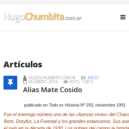
Artículos
HUGOCHUMBITA.COM.AR
INICIO
05 ENERO 2016
VISTO: 12873
Alias Mate Cosido
publicado en
Todo es Historia
Nº 293, noviembre 1991
Fue el enemigo número uno de las «fuerzas vivas» del Chac
Born, Dreyfus, La Forestal y los grandes estancieros.
Sus ave
el país en la década de 1930. Los pobres del campo le brind