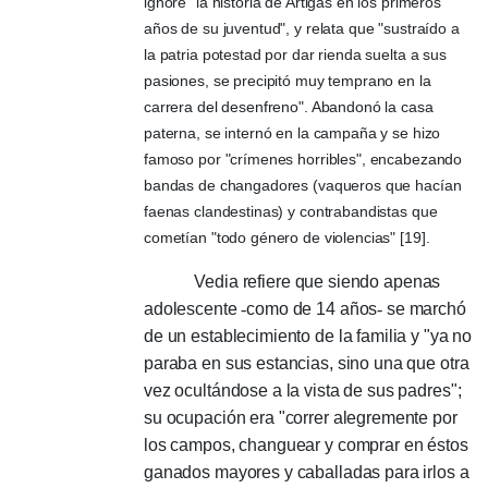
ignore "la historia de Artigas en los primeros
años de su juventud", y relata que "sustraído a
la patria potestad por dar rienda suelta a sus
pasiones, se precipitó muy temprano en la
carrera del desenfreno".
Abandonó la casa
paterna, se internó en la campaña y se hizo
famoso por "crímenes horribles", encabezando
bandas de changadores (vaqueros que hacían
faenas clandestinas) y contrabandistas que
cometían "todo género de violencias" [19].
Vedia refiere que siendo apenas
adolescente
-
como de 14 años
-
se marchó
de un establecimiento de la familia y "ya no
paraba en sus estancias, sino una que otra
vez ocultándose a la vista de sus padres";
su ocupación era "correr alegremente por
los campos, changuear y comprar en éstos
ganados mayores y caballadas para irlos a