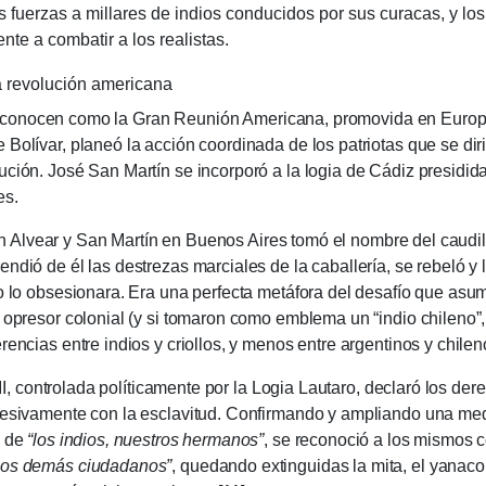
s fuerzas a millares de indios condu­cidos por sus curacas, y l
nte a combatir a los realistas.
la revolución americana
ocen como la Gran Reunión Americana, promovida en Europa p
 Bolívar, planeó la acción coordinada de los patriotas que se di
ución. José San Martín se incorporó a la logia de Cádiz presidida
es.
ar y San Martín en Buenos Aires tomó el nombre del caudillo a
endió de él las destrezas marciales de la caballería, se rebeló y
o lo obsesionara. Era una perfecta metáfora del desafío que asum
l opresor colonial (y si tomaron como emblema un “indio chileno”
rencias entre indios y criollos, y menos entre argentinos y chilen
trolada políticamente por la Logia Lautaro, declaró los derech
gresivamente con la esclavitud. Confirmando y ampliando una me
o de
“los indios, nuestros hermanos”
, se reconoció a los mismos
 los demás ciudadanos”
, quedando extinguidas la mita, el yanaco