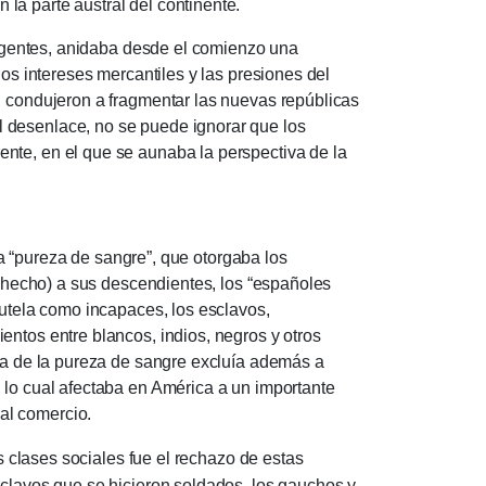
 la parte austral del continente.
gentes, anidaba desde el comienzo una
los intereses mercantiles y las presiones del
s, condujeron a fragmentar las nuevas repúblicas
l desenlace, no se puede ignorar que los
nte, en el que se aunaba la perspectiva de la
“pureza de sangre”, que otorgaba los
de hecho) a sus descendientes, los “españoles
 tutela como incapaces, los esclavos,
entos entre blancos, indios, negros y otros
eba de la pureza de sangre excluía además a
 lo cual afectaba en América a un importante
o al comercio.
lases sociales fue el rechazo de estas
sclavos que se hicieron soldados, los gauchos y