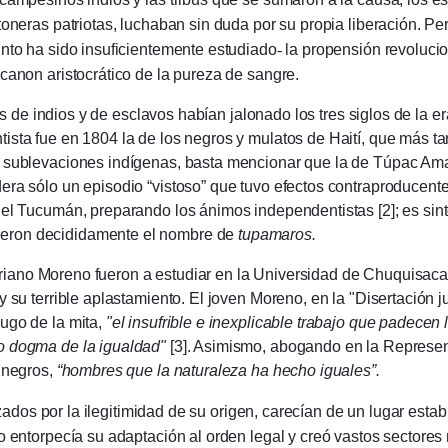
toneras patriotas, luchaban sin duda por su propia liberación. Pero
nto ha sido insuficientemente estudiado
-
la propensión revolucion
 canon aristocrático de la pureza de sangre.
ndios y de esclavos habían jalonado los tres siglos de la era
ista fue en 1804 la de los negros y mulatos de Haití, que más ta
s sublevaciones indígenas, basta mencionar que la de Túpac Am
era sólo un episodio “vistoso” que tuvo efectos contraproducente
del Tucumán, preparando los ánimos independentistas [2]; es sint
eron decididamente el nombre de
tupamaros.
 Moreno fueron a estudiar en la Universidad de Chuquisaca cu
y su terrible aplastamiento. El joven Moreno, en la "Disertación ju
ugo de la mita,
"el insufrible e inexplicable trabajo que padecen
o dogma de la igualdad"
[3]. Asimismo, abogando en la Represen
s negros,
“hombres que la naturaleza ha hecho iguales”.
por la ilegitimidad de su origen, carecían de un lugar establ
lo entorpecía su adaptación al orden legal y creó vastos sectore