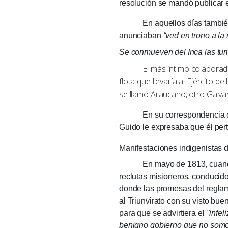
resolución se mandó publicar e
En aquellos días también se 
anunciaban
“ved en trono a la
Se conmueven del Inca las tu
El más íntimo colaborador de
flota que llevaría al Ejército 
se llamó Araucano, otro Galva
En su correspondencia con B
Guido le expresaba que él per
Manifestaciones indigenistas 
En mayo de 1813, cuando org
reclutas misioneros, conducidos
donde las promesas del reglam
al Triunvirato con su visto bu
para que se advirtiera el
"infel
benigno gobierno que no somos 