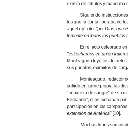
eximía de tributos y mandaba dis
Siguiendo instrucciones de Mo
los que la Junta liberaba de lo
aquel ejército:
“por Dios, que 
fomente en todos los pueblos el
En el acto celebrado en las 
"estrecharnos en unión fraterna
Monteagudo leyó los decretos qu
sus pueblos, eximirlos de carg
Monteagudo, redactor de aque
sufrido en carne propia las di
"impureza de sangre" de su madr
Fernando”, ellos luchaban por
participación en las campañas 
extensión de América"
[10].
Muchas tribus sumi­nistraron b