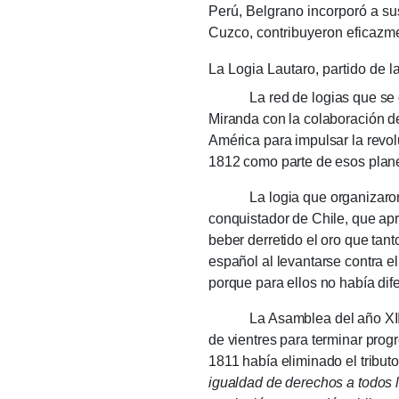
Perú, Belgrano in­corporó a su
Cuzco, contribu­yeron eficazme
La Logia Lautaro
, partido de 
La red de logias que se con
Miranda con la colaboración de
América para impulsar la revol
1812 como parte de esos plan
La logia que organizaron Alve
conquistador de Chile, que apr
beber derretido el oro que tant
español al levantarse contra e
porque para ellos no había dife
La Asamblea del año XIII, con
de vientres para terminar pro
1811 había eliminado el tribut
igualdad de derechos a todos