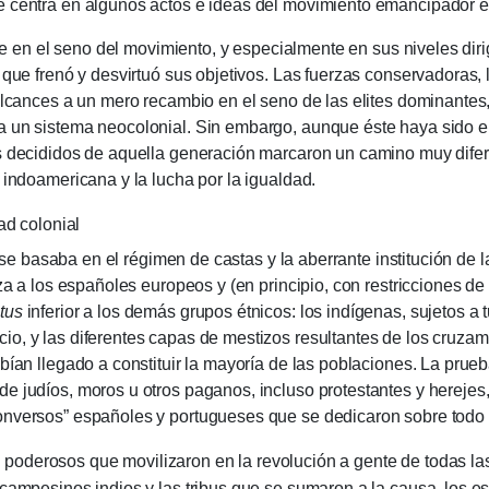
e centra en algunos actos e ideas del movimiento emancipador en
l seno del movimiento, y especialmente en sus niveles diri
 que frenó y desvirtuó sus objetivos. Las fuerzas conservadoras, 
 alcances a un mero recambio en el seno de las elites dominante
a un sistema neocolonial. Sin embargo, aunque éste haya sido e
s decididos de aquella generación marcaron un camino muy difere
 indoamericana y la lucha por la igualdad.
ad colonial
aba en el régimen de castas y la aberrante institución de la 
ueza a los españoles europeos y (en principio, con restricciones 
atus
inferior a los demás grupos étnicos: los indígenas, sujetos a
o, y las diferentes capas de mestizos resultantes de los cruzami
abían llegado a constituir la mayoría de las poblaciones. La pru
e judíos, moros u otros paganos, incluso protestantes y herejes,
conversos” españoles y portugueses que se dedicaron sobre tod
rosos que movilizaron en la revolución a gente de todas las c
 campesinos indios y las tribus que se sumaron a la causa, los e