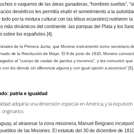
auchos o vaqueros de las áreas ganaderas, “hombres sueltos”, “sin
pacios desérticos les permitía eludir el sometimiento a la autori
 todo por la mixtura cultural con las tribus ecuestres) nutrieron l
ios más dinámicos del continente
-
las pampas del Plata y los lla
res sobre los españoles [4].
niciales de la Primera Junta, que Moreno instrumentó como secretario de
armado de la Revolución de Mayo. El 8 de junio de 1810, Moreno convocó a
gados al "cuerpo de castas de pardos y morenos", y les comunicó que d
o con los demás sin diferencia alguna y con igual opción a ascensos"
[5]
do: patria e igualdad
dad adquiría una dimensión especial en América, y la expulsión
 originarios.
, al atravesar la zona misionera, Manuel Belgrano incorporó 
eblos de las Misiones. El estatuto del 30 de diciembre de 1810 le