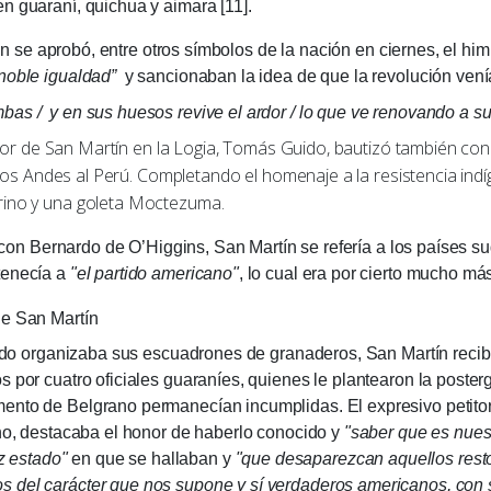
n guaraní, quichua y aimara [11].
aprobó, entre otros símbolos de la nación en ciernes, el him
 noble igualdad”
y sancionaban la idea de que la revolución venía 
mbas /
y en sus huesos revive el ardor /
lo que ve renovando a sus
 San Martín en la Logia, Tomás Guido, bautizó también con el
de los Andes al Perú. Completando el homenaje a la resistencia in
rino y una goleta Moctezuma.
ernardo de O’Higgins, San Martín se refería a los países 
tenecía a
"el partido americano"
, lo cual era por cierto mucho má
de San Martín
anizaba sus escuadrones de granaderos, San Martín recibió
 por cuatro oficiales guaraníes, quienes le plantearon la posterg
ento de Belgrano permanecían incumplidas. El expresivo petitori
eno, destacaba el honor de haberlo cono­cido y
"saber que es nues
iz estado"
en que se hallaban y
"que desaparezcan aquellos rest
del carácter que nos supone y sí verdaderos americanos, con só