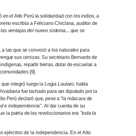
el Alto Perú la solidaridad con los indios, a
oreno escribía a Feliciano Chiclana, auditor de
 las ventajas del nuevo sistema
...
que se
 las que se convocó a los naturales para
a vengar sus cenizas. Su secretario Bernardo de
ndígenas, repartir tierras, dotar de escuelas a
 comunidades [9].
ue integró luego la Logia Lautaro, había
 Rivadavia fue tachado para ser diputado por la
Alto Perú declaró que, pese a “la máscara de
ad e independencia".
Al dar cuenta de su
e la patria de los revolucionarios era
"toda la
ejércitos de la indepen­den­cia. En el Alto