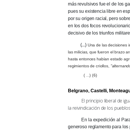
más revulsivos fue el de los g
pues su existencia libre en es
por su origen racial, pero sobre
en los dos focos revolucionar
decisivo de los triunfos milita
(...)
Una de las decisiones i
las milicias, que fueron el brazo 
hasta entonces habían estado agre
regimientos de criollos,
"alternand
( ...) (6)
Belgrano, Castelli, Monteagu
El principio liberal de igual
la reivindicación de los pueblos
En la expedición al Paraguay
generoso reglamento para los pu