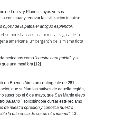
no de López y Planes, cuyos versos
a continuar y renovar la civilización incaica:
 hijos /
de la patria el antiguo esplendor.
 nombre Lautaro a la primera fragata de la
dígena americana, un bergantín de la misma flota
sudamericanos como
“nuestra cara patria”
, y a
s que una metáfora [12].
 en Buenos Aires un contingente de 261
ación que sufrían los nativos de aquella región,
o suscripto el 6 de mayo, que San Martín elevó
tro paisano"
, solicitándole cursar este reclamo
os de nuestra opresión y conozca nuestro
lo la diferencia de ser de otro idioma"
[13].