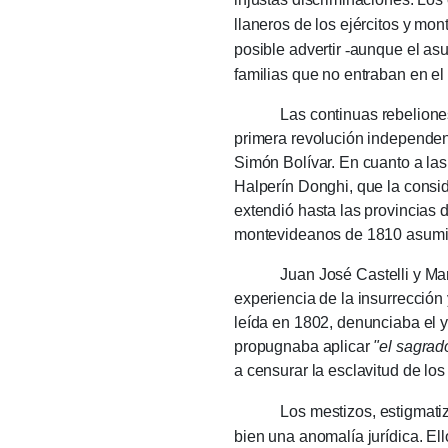
llaneros de los ejércitos y mon
posible advertir
-
aunque el asu
familias que no entraban en el
Las continuas rebeliones de i
primera revolución independent
Simón Bolívar. En cuanto a la
Halperín Donghi, que la consid
extendió hasta las provincias 
montevideanos de 1810 asumi
Juan José Castelli y Mariano
experiencia de la insurrección 
leída en 1802, denunciaba el y
propugnaba aplicar
"el sagrad
a censurar la esclavitud de lo
Los mestizos, estigmatizados 
bien una anomalía jurídica. El