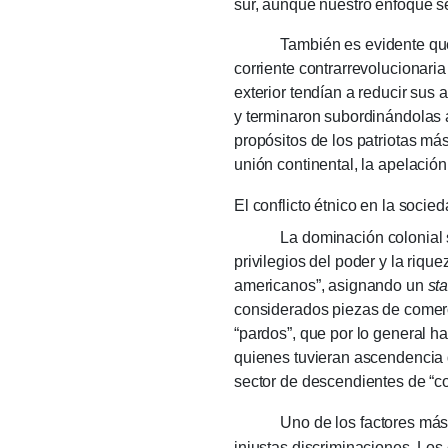
sur, aunque nuestro enfoque s
También es evidente que en e
corriente contrarrevolucionaria
exterior tendían a reducir sus
y terminaron subordinándolas 
propósitos de los patriotas má
unión continental, la apelación
El conflicto étnico en la socied
La dominación colonial se bas
privilegios del poder y la riq
americanos”, asignando un
st
considerados piezas de comerci
“pardos”, que por lo general h
quienes tuvieran ascendencia d
sector de descendientes de “
Uno de los factores más pode
injustas discriminaciones. Los