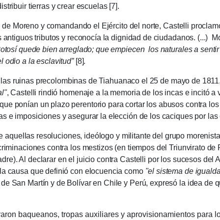
tribuir tierras y crear escuelas [7].
reno y comandando el Ejército del norte, Castelli proclamó en 
s antiguos tributos y reconocía la dignidad de ciudadanos. (...) M
Potosí quede bien arreglado; que empiecen los naturales a sentir
 odio a la esclavitud”
[8].
ruinas precolombinas de Tiahuanaco el 25 de mayo de 1811, a
l"
, Castelli rindió homenaje a la memoria de los incas e incitó 
e ponían un plazo perentorio para cortar los abusos contra los i
as e imposiciones y asegurar la elección de los caciques por las
llas resoluciones, ideólogo y militante del grupo morenista q
scriminaciones contra los mestizos (en tiempos del Triunvirato de
e). Al declarar en el juicio contra Castelli por los sucesos del 
 la causa que definió con elocuencia como
"el sistema de iguald
de San Martín y de Bolívar en Chile y Perú, expresó la idea de qu
aqueanos, tro­pas auxilia­res y aprovisio­na­mientos para los 