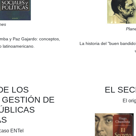
nes
Plan
amba
y
Paz Gajardo:
conceptos,
La historia del "buen bandido"
to latinoamericano.
DE LOS
EL SEC
 GESTIÓN DE
El ori
ÚBLICAS
AS
 caso ENTel