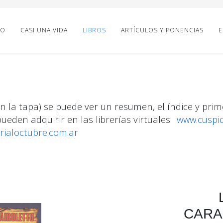
IO
CASI UNA VIDA
LIBROS
ARTÍCULOS Y PONENCIAS
E
n la tapa) se puede ver un resumen, el índice y prim
pueden adquirir en las librerías virtuales:
www.cuspi
orialoctubre.com.ar
CARA