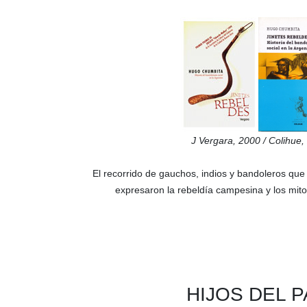
J Vergara,
2000 /
Colihue,
El recorrido de gauchos, indios y ban­dole­ros qu
expresaron la rebeldía campesina y los mitos
HIJOS DEL P