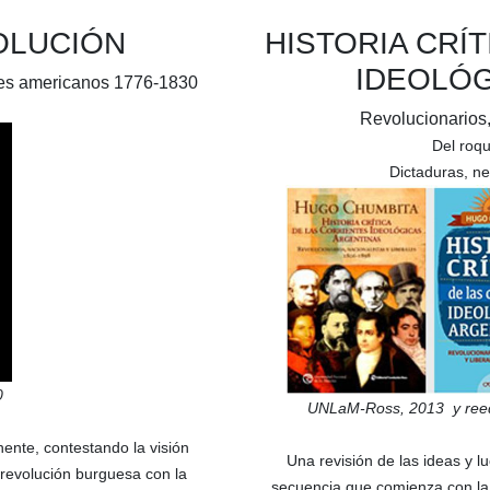
OLUCIÓN
HISTORIA CRÍ
IDEOLÓG
íses americanos 1776-1830
Revolucionarios,
Del roq
Dictaduras, n
0
UNLaM-Ross,
2013
y reed
nente, contestando la visión
Una revisión de las ideas y l
 revolución burguesa con la
secuencia que comienza con la 