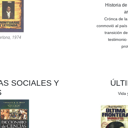
Historia d
a
Crónca de la 
conmovió al país
transición de
rlona, 1974
testimonio 
pro
AS SOCIALES Y
ÚLT
S
Vida 