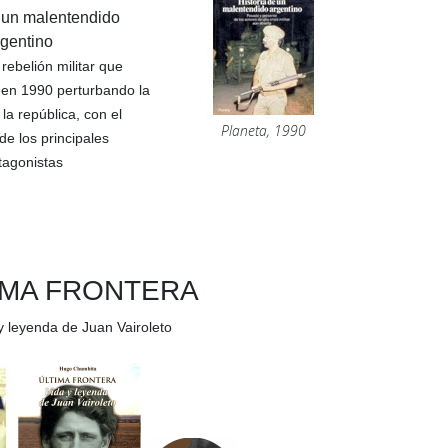
e un malentendido
rgentino
rebelión militar que
 en 1990
perturbando la
 la república, con el
Planeta, 1990
de los principales
tagonistas
IMA FRONTERA
y leyenda de Juan Vairoleto