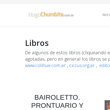
INIC
Libros
De algunos de estos libros (cliqueando e
agotadas, pero en general los libros se 
www.colihue.com.ar
,
ciccus.org.ar
,
edit
BAIROLETTO.
PRONTUARIO Y