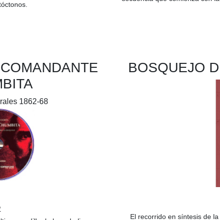
tóctonos.
L COMANDANTE
BOSQUEJO D
BITA
rales 1862-68
1
El recorrido en síntesis de l