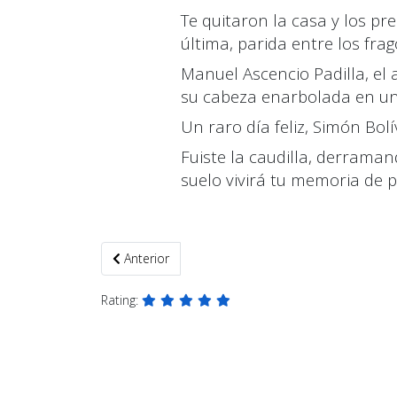
Te quitaron la casa y los pre
última, parida entre los frag
Manuel Ascencio Padilla, el 
su cabeza enarbolada en una
Un raro día feliz, Simón Bolí
Fuiste la caudilla
,
derramand
suelo vivirá tu memoria de 
Artículo anterior: Bandoleros santificados
Anterior
Rating: