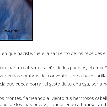
a en que naciste, fue el alzamiento de los rebe
l
des e
da Juana: realizar el sueño de los pueblos
,
el empeñ
zar en las sombras del convento
,
sino a hacer brilla
icia que pueda borrar el gesto de tu entrega
,
por amo
 los montes, flameando al viento tus hermosos cabel
opel de los más bravos, conduciendo a batirse tamb