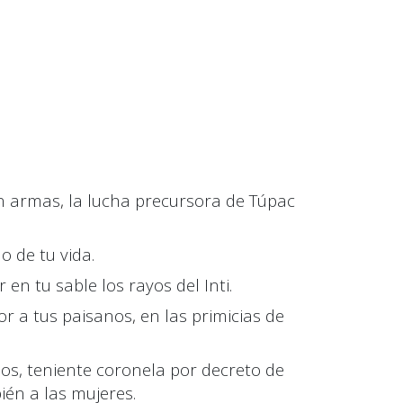
n armas
,
la lucha precursora de Túpac
o de tu vida.
r en tu sable los rayos del Inti.
r a tus paisanos
,
en las primicias de
los, teniente coronela por decreto de
ién a las mujeres.