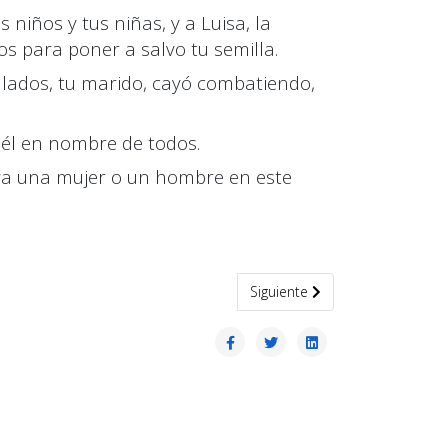
s niños y tus niñas, y a Luisa
,
la
s para poner a salvo tu semilla.
llados
,
tu marido, cayó combatiendo,
,
é
l
en nombre de todos.
ya una mujer o un hombre en este
Artículo siguiente: El otro San 
Siguiente