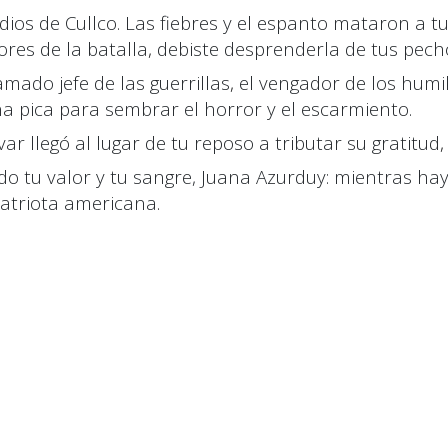
dios de Cullco. Las fiebres y el espanto mataron a tu
ores de la batalla
,
debiste desprenderla de tus pecho
amado jefe de las guerrillas
,
el vengador de los humi
 pica para sembrar el horror y el escarmiento.
var llegó al lugar de tu reposo a tributar su gratitud
o tu valor y tu sangre, Juana Azurduy: mientras ha
patriota americana
.