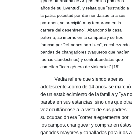
ignore "la historia de Artigas en los primeros
años de su juventud", y relata que "sustraído a
la patria potestad por dar rienda suelta a sus
pasiones, se precipitó muy temprano en la
carrera del desenfreno".
Abandonó la casa
paterna, se internó en la campaña y se hizo
famoso por "crímenes horribles", encabezando
bandas de changadores (vaqueros que hacían
faenas clandestinas) y contrabandistas que
cometían "todo género de violencias" [19].
Vedia refiere que siendo apenas
adolescente
-
como de 14 años
-
se marchó
de un establecimiento de la familia y "ya no
paraba en sus estancias, sino una que otra
vez ocultándose a la vista de sus padres";
su ocupación era "correr alegremente por
los campos, changuear y comprar en éstos
ganados mayores y caballadas para irlos a